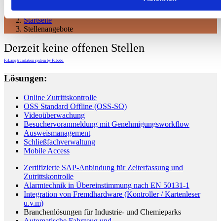
Aktuelle Seite:
Startseite
Stellenangebote
Derzeit keine offenen Stellen
FaLang translation system by Faboba
Lösungen:
Online Zutrittskontrolle
OSS Standard Offline (OSS-SO)
Videoüberwachung
Besuchervoranmeldung mit Genehmigungsworkflow
Ausweismanagement
Schließfachverwaltung
Mobile Access
Zertifizierte SAP-Anbindung für Zeiterfassung und
Zutrittskontrolle
Alarmtechnik in Übereinstimmung nach EN 50131-1
Integration von Fremdhardware (Kontroller / Kartenleser
u.v.m)
Branchenlösungen für Industrie- und Chemieparks
Automatische Fahrzeug und