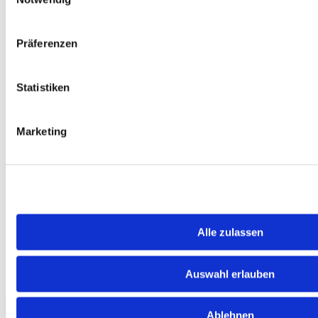
Präferenzen
Statistiken
Produkte
News & Media
White Papers & Ratgeber
Marketing
Pressemitteilungen
Case Studys
Stellenangebote
Kontakt
Nachricht schreiben
Quick Meeting /
Rückrufservice
Support
Alle zulassen
Registrieren
Auswahl erlauben
Stellenangebote
Ablehnen