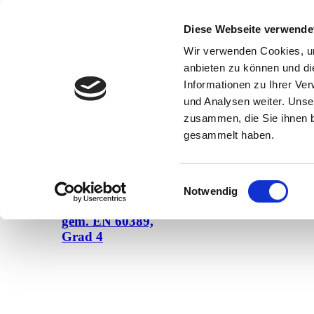
0711/22 25 44 60
Diese Webseite verwende
info@nedap-ntp.de
Wir verwenden Cookies, um
anbieten zu können und di
Impressum
Informationen zu Ihrer Ve
Datenschutz
und Analysen weiter. Unse
zusammen, die Sie ihnen b
gesammelt haben.
Lösungen
Einwilligungsauswahl
Online-
Notwendig
Zutrittskontrolle
gem. EN 60389,
Grad 4