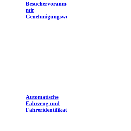
Besuchervoranmeldung
mit
Genehmigungsworkflow
Automatische
Fahrzeug und
Fahreridentifikation